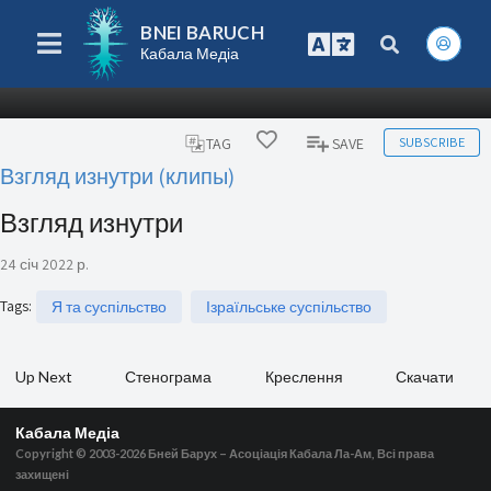
BNEI BARUCH
Кабала Медіа
SUBSCRIBE
TAG
SAVE
Взгляд изнутри (клипы)
Взгляд изнутри
24 січ 2022 р.
Tags
:
Я та суспільство
Ізраїльське суспільство
Up Next
Стенограма
Креслення
Скачати
Кабала Медіа
Copyright © 2003-2026
Бней Барух – Асоціація Кабала Ла-Ам, Всі права
захищені