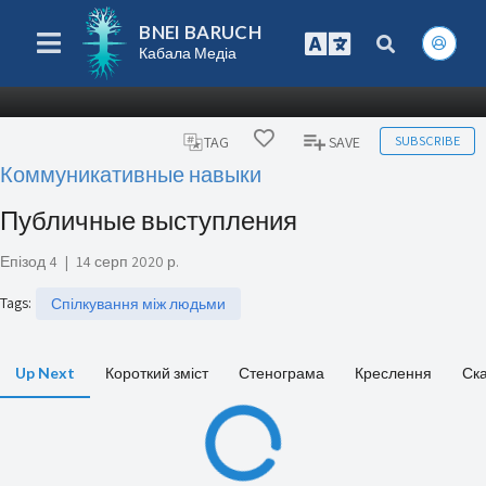
BNEI BARUCH
Кабала Медіа
SUBSCRIBE
TAG
SAVE
Коммуникативные навыки
Публичные выступления
Епізод 4
|
14 серп 2020 р.
Tags
:
Спілкування між людьми
Up Next
Короткий зміст
Стенограма
Креслення
Ск