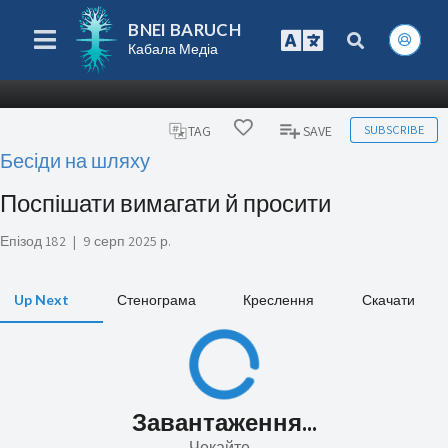
BNEI BARUCH
Кабала Медіа
SUBSCRIBE
TAG
SAVE
Бесіди на шляху
Поспішати вимагати й просити
Епізод 182
|
9 серп 2025 р.
Up Next
Стенограма
Креслення
Скачати
Завантаження...
Чекайте...