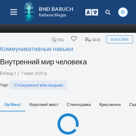
BNEI BARUCH
Кабала Медіа
SUBSCRIBE
TAG
SAVE
Коммуникативные навыки
Внутренний мир человека
Епізод 2
|
7 серп 2020 р.
Tags
:
Спілкування між людьми
Up Next
Короткий зміст
Стенограма
Креслення
Ск