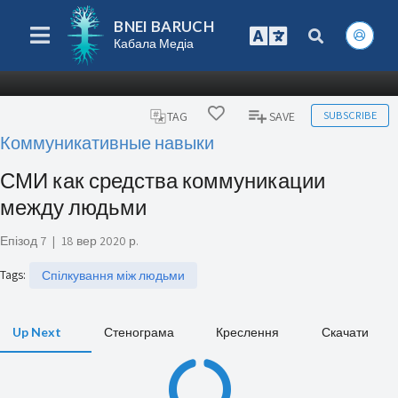
BNEI BARUCH
Кабала Медіа
SUBSCRIBE
TAG
SAVE
Коммуникативные навыки
СМИ как средства коммуникации
между людьми
Епізод 7
|
18 вер 2020 р.
Tags
:
Спілкування між людьми
Up Next
Стенограма
Креслення
Скачати