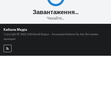
Завантаження...
Чекайте...
Кабала Медіа
Copyright © 2003-2026
Бней Барух – Асоціація Кабала Ла-Ам, Всі права
захищені