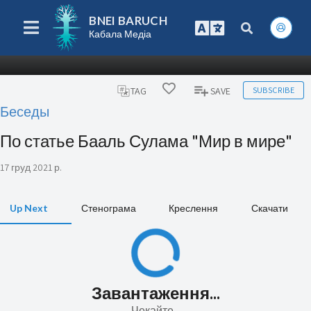
BNEI BARUCH
Кабала Медіа
SUBSCRIBE
TAG
SAVE
Беседы
По статье Бааль Сулама "Мир в мире"
17 груд 2021 р.
Up Next
Стенограма
Креслення
Скачати
Завантаження...
Чекайте...