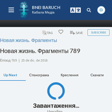
BNEI BARUCH
Кабала Медіа
SUBSCRIBE
TAG
SAVE
Новая жизнь. Фрагменты
Новая жизнь. Фрагменты 789
Епізод 789
|
25 de dic. de 2018
Up Next
Стенограма
Креслення
Скачати
Завантаження...
Чекайте...