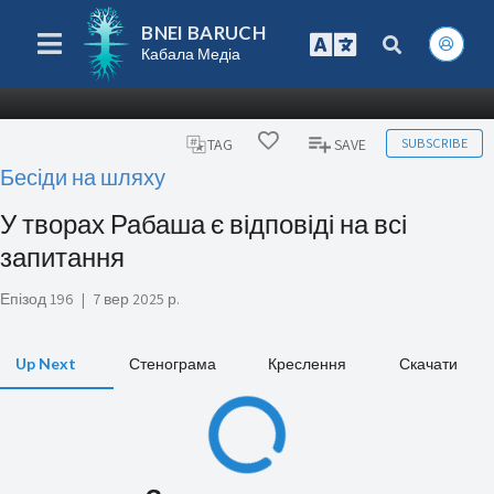
BNEI BARUCH
Кабала Медіа
SUBSCRIBE
TAG
SAVE
Бесіди на шляху
У творах Рабаша є відповіді на всі
запитання
Епізод 196
|
7 вер 2025 р.
Up Next
Стенограма
Креслення
Скачати