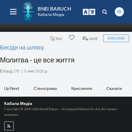
BNEI BARUCH
Кабала Медіа
SUBSCRIBE
TAG
SAVE
Бесіди на шляху
Молитва - це все життя
Епізод 170
|
5 лип 2025 р.
Up Next
Стенограма
Креслення
Скачати
Кабала Медіа
Copyright © 2003-2026
Бней Барух – Асоціація Кабала Ла-Ам, Всі права
захищені