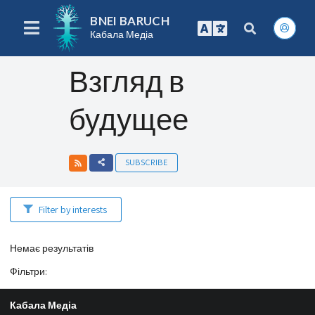
BNEI BARUCH
Кабала Медіа
Взгляд в
будущее
SUBSCRIBE
Filter by interests
Немає результатів
Фільтри
:
Кабала Медіа