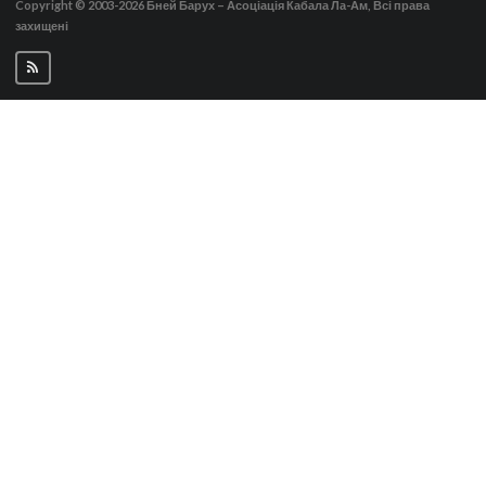
Copyright © 2003-2026
Бней Барух – Асоціація Кабала Ла-Ам, Всі права
захищені