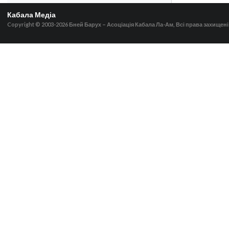
Кабала Медіа
Copyright © 2003-2026
Бней Барух – Асоціація Кабала Ла-Ам, Всі права захищені