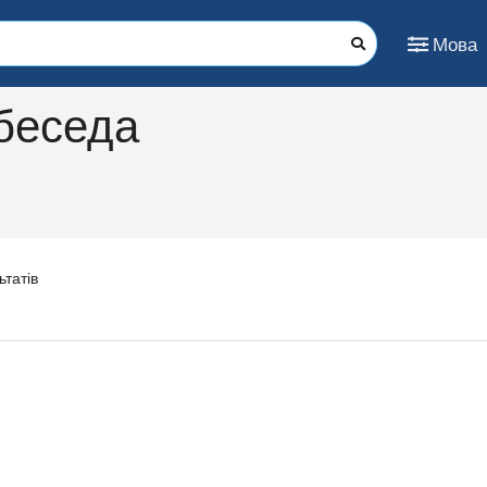
Мова
беседа
татів