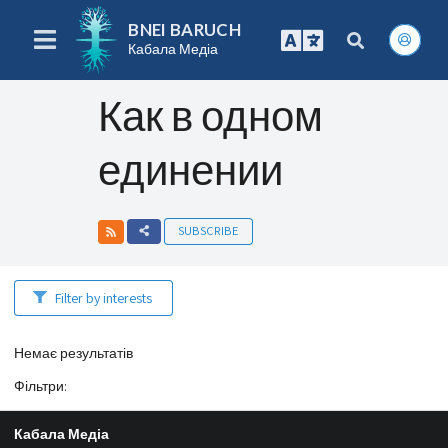
BNEI BARUCH
Кабала Медіа
Как в одном
единении
SUBSCRIBE
Filter by interests
Немає результатів
Фільтри
:
Кабала Медіа