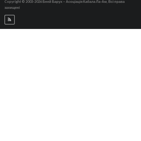
Copyright © 2003-2026
Бней Барух – Асоціація Кабала Ла-Ам, Всі права
захищені