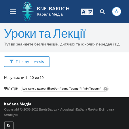
BNEI BARUCH
Кабала Медіа
Уроки та Лекції
Тут ви знайдете безліч лекцій, дитячих та жіночих передач і т.д.
Filter by interests
Результати 1 - 10 из 10
Фільтри
:
Що таке в духовній роботі "день Творця" і "ніч Творця"
Кабала Медіа
Copyright © 2003-2026
Бней Барух – Асоціація Кабала Ла-Ам, Всі права
захищені