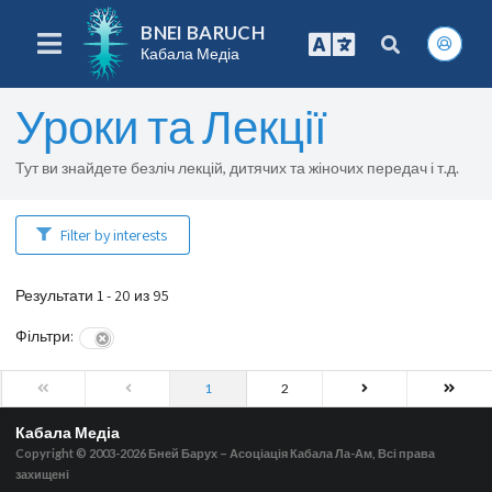
BNEI BARUCH
Кабала Медіа
Уроки та Лекції
Тут ви знайдете безліч лекцій, дитячих та жіночих передач і т.д.
Filter by interests
Результати 1 - 20 из 95
Фільтри
:
1
2
Кабала Медіа
Copyright © 2003-2026
Бней Барух – Асоціація Кабала Ла-Ам, Всі права
захищені