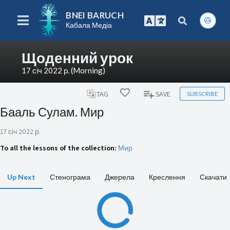
BNEI BARUCH
Кабала Медіа
Щоденний урок
17 січ 2022 р. (Morning)
SUBSCRIBE
TAG
SAVE
Бааль Сулам. Мир
17 січ 2022 р.
To all the lessons of the collection:
Мир
Up Next
Стенограма
Джерела
Креслення
Скачати