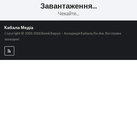
Завантаження...
Чекайте...
Кабала Медіа
Copyright © 2003-2026
Бней Барух – Асоціація Кабала Ла-Ам, Всі права
захищені