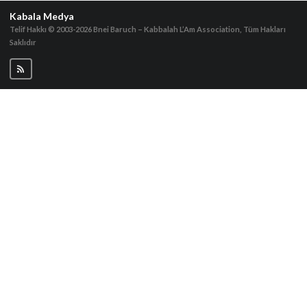
Kabala Medya
Telif Hakkı © 2003-2026
Bnei Baruch – Kabbalah L’Am Association, Tüm Hakları
Saklıdır