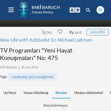
BNEI BARUCH
Kabala Medya
SUBSCRIBE
TAG
SAVE
New Life with Kabbalist Dr. Michael Laitman
TV Programları "Yeni Hayat
Konuşmaları" No: 475
475 Bölümü
|
16 Ara 2014
Tags
:
Leadership and management
Up Next
Yazıya dökülmüş
Skeçler
Medya yüklemeleri
Skeç bulunmuyor