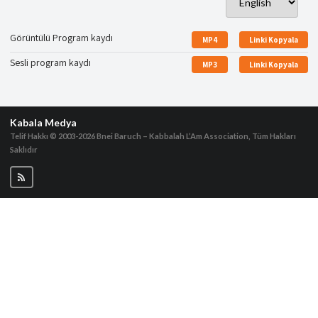
Görüntülü Program kaydı
MP4
Linki Kopyala
Sesli program kaydı
MP3
Linki Kopyala
Kabala Medya
Telif Hakkı © 2003-2026
Bnei Baruch – Kabbalah L’Am Association, Tüm Hakları
Saklıdır