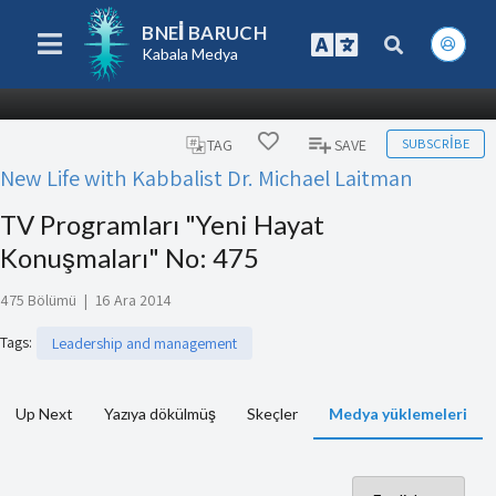
BNEI BARUCH
Kabala Medya
SUBSCRIBE
TAG
SAVE
New Life with Kabbalist Dr. Michael Laitman
TV Programları "Yeni Hayat
Konuşmaları" No: 475
475 Bölümü
|
16 Ara 2014
Tags
:
Leadership and management
Up Next
Yazıya dökülmüş
Skeçler
Medya yüklemeleri