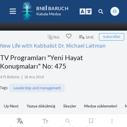
BNEI BARUCH
Kabala Medya
SUBSCRIBE
TAG
SAVE
New Life with Kabbalist Dr. Michael Laitman
TV Programları "Yeni Hayat
Konuşmaları" No: 475
475 Bölümü
|
16 Ara 2014
Tags
:
Leadership and management
Up Next
Yazıya dökülmüş
Skeçler
Medya yüklemeleri
M
Translate
text_fields
search
bookmark
more_vert