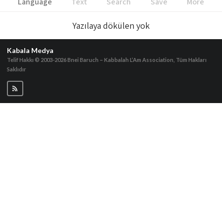
Language
Text
Search
Save
More
Yazılaya dökülen yok
Kabala Medya
Telif Hakkı © 2003-2026
Bnei Baruch – Kabbalah L’Am Association, Tüm Hakları
Saklıdır