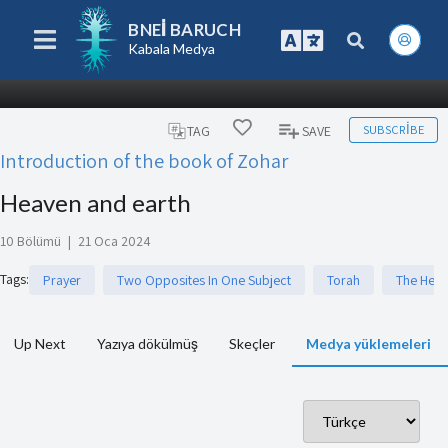
BNEI BARUCH
Kabala Medya
SUBSCRIBE
TAG
SAVE
Introduction of the book of Zohar
Heaven and earth
10 Bölümü
|
21 Oca 2024
Tags
:
Prayer
Two Opposites In One Subject
Torah
The Heb
Up Next
Yazıya dökülmüş
Skeçler
Medya yüklemeleri