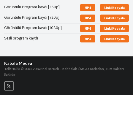
Görüntülü Program kaydı [360p]
MP4
Linki Kopyala
Görüntülü Program kaydı [720p]
MP4
Linki Kopyala
Görüntülü Program kaydı [1080p]
MP4
Linki Kopyala
Sesli program kaydı
MP3
Linki Kopyala
Kabala Medya
Telif Hakkı © 2003-2026
Bnei Baruch – Kabbalah L’Am Association, Tüm Hakları
Saklıdır