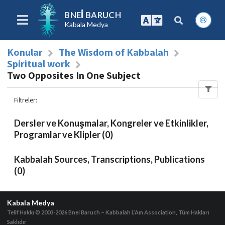
BNEI BARUCH
Kabala Medya
Konular
The Wisdom of Kabbalah
Spiritual work
Two Opposites In One Subject
Filtreler
:
Dersler ve Konuşmalar, Kongreler ve Etkinlikler,
Programlar ve Klipler (0)
Kabbalah Sources, Transcriptions, Publications
(0)
Kabala Medya
Telif Hakkı © 2003-2026
Bnei Baruch – Kabbalah L’Am Association, Tüm Hakları
Saklıdır