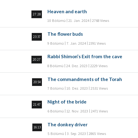
Heaven and earth
27:28
10 Bölümü
21. Jan. 2024
2768 Views
The flower buds
23:37
9 Bölümü
7. Jan. 2024
2391 Views
Rabbi Shimon’s Exit from the cave
20:27
8 Bölümü
24. Dez. 2023
2229 Views
The commandments of the Torah
20:54
7 Bölümü
10. Dez. 2023
2531 Views
Night of the bride
21:47
6 Bölümü
12. Nov. 2023
2471 Views
The donkey driver
16:13
5 Bölümü
3. Sep. 2023
2865 Views