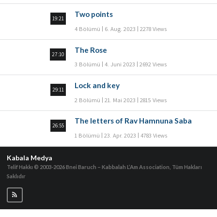
Two points
19:21
4 Bölümü
6. Aug. 2023
2278 Views
The Rose
27:10
3 Bölümü
4. Juni 2023
2692 Views
Lock and key
29:11
2 Bölümü
21. Mai 2023
2815 Views
The letters of Rav Hamnuna Saba
26:55
1 Bölümü
23. Apr. 2023
4783 Views
Kabala Medya
Telif Hakkı © 2003-2026
Bnei Baruch – Kabbalah L’Am Association, Tüm Hakları
Saklıdır