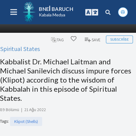
BNEI BARUCH
Kabala Medya
SUBSCRIBE
TAG
SAVE
Spiritual States
Kabbalist Dr. Michael Laitman and
Michael Sanilevich discuss impure forces
(Klipot) according to the wisdom of
Kabbalah in this episode of Spiritual
States.
89 Bölümü
|
21 Ağu 2022
Tags
:
Klipot (Shells)