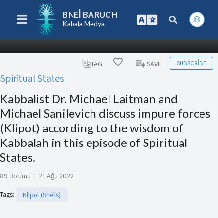
BNEI BARUCH
Kabala Medya
SUBSCRIBE
TAG
SAVE
Spiritual States
Kabbalist Dr. Michael Laitman and
Michael Sanilevich discuss impure forces
(Klipot) according to the wisdom of
Kabbalah in this episode of Spiritual
States.
89 Bölümü
|
21 Ağu 2022
Tags
:
Klipot (Shells)