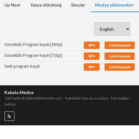
Up Next
Yazıya dökülmüş
Skeçler
Medya yüklemeleri
Görüntülü Program kaydı [360p]
MP4
Linki Kopyala
Görüntülü Program kaydı [720p]
MP4
Linki Kopyala
Sesli program kaydı
MP3
Linki Kopyala
Kabala Medya
Telif Hakkı © 2003-2026
Bnei Baruch – Kabbalah L’Am Association, Tüm Hakları
Saklıdır