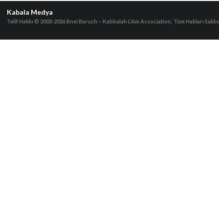
Kabala Medya
Telif Hakkı © 2003-2026
Bnei Baruch – Kabbalah L’Am Association, Tüm Hakları Saklıd