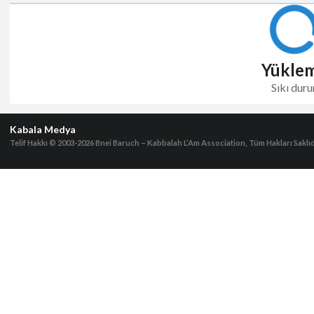
Yükle
Sıkı duru
Kabala Medya
Telif Hakkı © 2003-2026
Bnei Baruch – Kabbalah L’Am Association, Tüm Hakları Saklıd