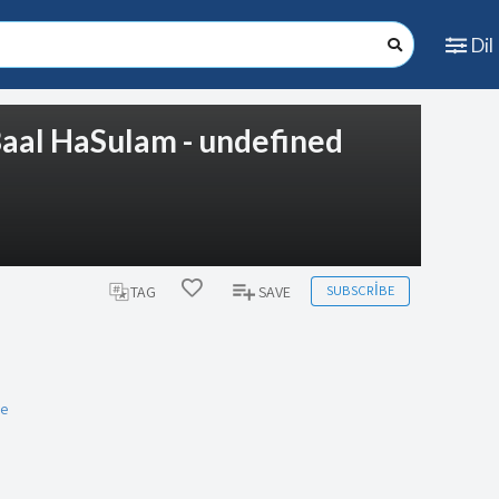
Dil
 Baal HaSulam - undefined
SUBSCRIBE
TAG
SAVE
ce