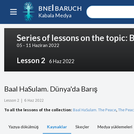
BNEI BARUCH
Kabala Medya
Series of lessons on the topic:
05 - 11 Haziran 2022
Lesson 2
6 Haz 2022
Baal HaSulam. Dünya'da Barış
Lesson 2
|
6 Haz 2022
To all the lessons of the collection:
Baal HaSulam. The Peace
,
The Pea
Yazıya dökülmüş
Kaynaklar
Skeçler
Medya yüklemeleri