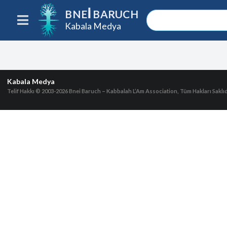
BNEI BARUCH
Kabala Medya
Kabala Medya
Telif Hakkı © 2003-2026
Bnei Baruch – Kabbalah L’Am Association, Tüm Hakları Saklıd