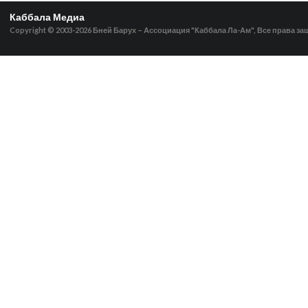
Каббала Медиа
Copyright © 2003-2026
Бней Барух – Ассоциация "Каббала Ла-Ам", Все права з