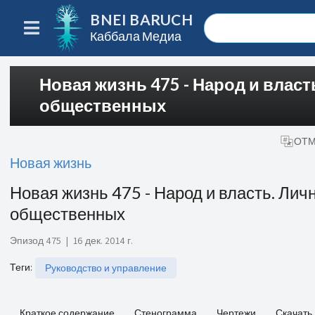
BNEI BARUCH
Каббала Медиа
Новая жизнь 475 - Народ и влас
общественных
ОТМ
Новая жизнь
Новая жизнь 475 - Народ и власть. Ли
общественных
Эпизод 475
|
16 дек. 2014 г.
Теги
:
Руководство и управление
Краткое содержание
Стенограмма
Чертежи
Скачать