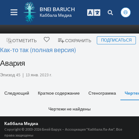
BNEI BARUCH
Каббала Медиа
ПОДПИСАТЬСЯ
ОТМЕТИТЬ
СОХРАНИТЬ
Как-то так (полная версия)
Авария
Эпизод 45
|
13 янв. 2023 г.
Следующий
Краткое содержание
Стенограмма
Черте
Чертежи не найдены
Каббала Медиа
Copyright © 2003-2026
Бней Барух – Ассоциация "Каббала Ла-Ам", Все
права защищены