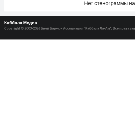
Нет стенограммы н
Каббала Медиа
Copyright © 2003-2026
Бней Барух – Ассоциация "Каббала Ла-Ам", Все права з