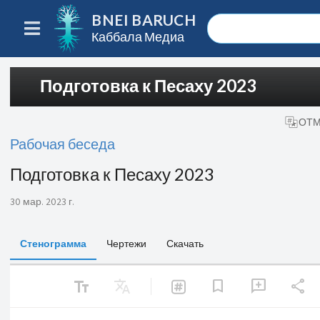
BNEI BARUCH
Каббала Медиа
Подготовка к Песаху 2023
ОТМ
Рабочая беседа
Подготовка к Песаху 2023
30 мар. 2023 г.
Стенограмма
Чертежи
Скачать
text_fields
Translate
share
bookmark
add_comment