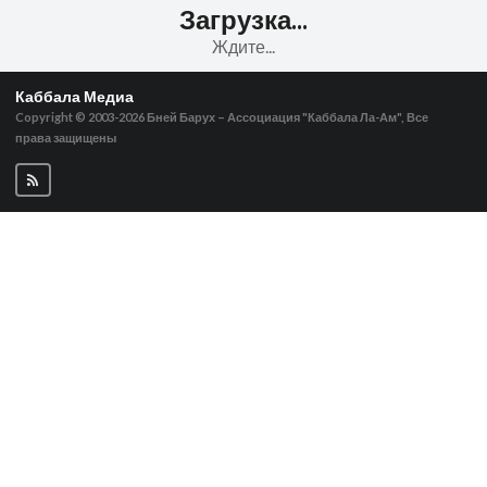
Загрузка...
Ждите...
Каббала Медиа
Copyright © 2003-2026
Бней Барух – Ассоциация "Каббала Ла-Ам", Все
права защищены