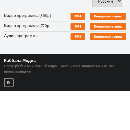
Видео программы [360p]
MP4
Копировать линк
Видео программы [720p]
MP4
Копировать линк
Аудио программы
MP3
Копировать линк
Каббала Медиа
Copyright © 2003-2026
Бней Барух – Ассоциация "Каббала Ла-Ам", Все
права защищены