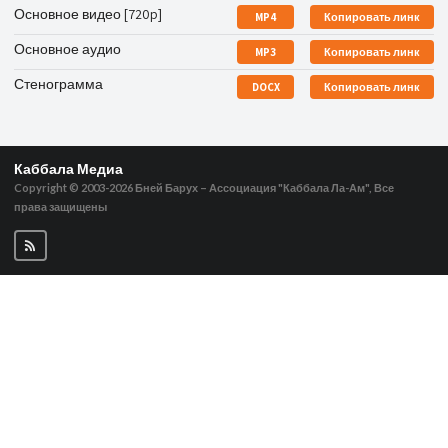
Основное видео [720p]
MP4
Копировать линк
Основное аудио
MP3
Копировать линк
Стенограмма
DOCX
Копировать линк
Каббала Медиа
Copyright © 2003-2026
Бней Барух – Ассоциация "Каббала Ла-Ам", Все
права защищены