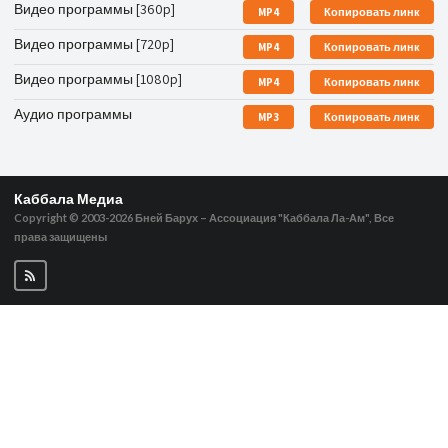
Видео программы [360p]
MP4
Копировать линк
Видео программы [720p]
MP4
Копировать линк
Видео программы [1080p]
MP4
Копировать линк
Аудио программы
MP3
Копировать линк
Каббала Медиа
Copyright © 2003-2026
Бней Барух – Ассоциация "Каббала Ла-Ам", Все
права защищены