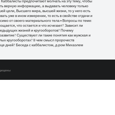
. Каббалисты предпочитают молчать на эту тему, чтобы
ть верную информацию, а выдавать человеку только
шей цели, Высшего мира, высшей жизни, то у него есть
ать уже в ином измерении, то есть в свойстве отдачи и
симо от своего материального тела ▪ Вопросы по теме:
щается, что остается и что исчезает? Зависит ли
предыдущих жизней и кругооборотов? Почему
развитие? Существуют ли такие понятия как мужская и
лых кругооборотах? B чем смысл пророчеств
онце дней? Беседа с каббалистом, д-ром Михаэлем
ащищены