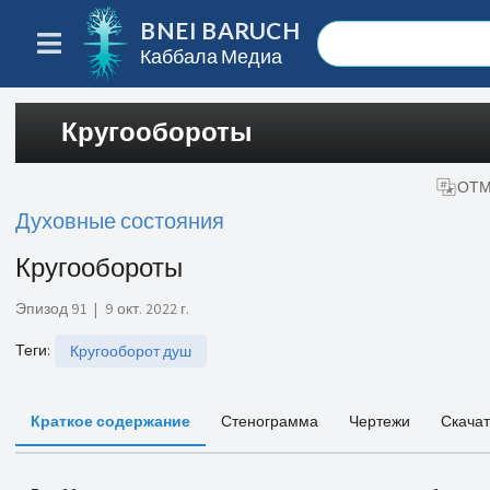
BNEI BARUCH
Каббала Медиа
Кругообороты
ОТМ
Духовные состояния
Кругообороты
Эпизод 91
|
9 окт. 2022 г.
Теги
:
Кругооборот душ
Краткое содержание
Стенограмма
Чертежи
Скачат