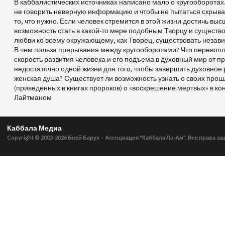
В каббалистических источниках написано мало о кругооборотах
не говорить неверную информацию и чтобы не пытаться скрыва
то, что нужно. Если человек стремится в этой жизни достичь выс
возможность стать в какой-то мере подобным Творцу и существов
любви ко всему окружающему, как Творец, существовать незави
В чем польза прерывания между кругооборотами? Что перевопло
скорость развития человека и его подъема в духовный мир от 
недостаточно одной жизни для того, чтобы завершить духовное 
женская душа? Существует ли возможность узнать о своих прош
(приведенных в книгах пророков) о «воскрешение мертвых» в к
Лайтманом
Каббала Медиа
Copyright © 2003-2026
Бней Барух – Ассоциация "Каббала Ла-Ам", Все права з