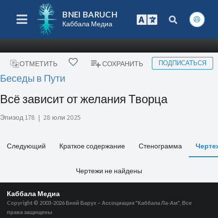
BNEI BARUCH
Каббала Медиа
ПОДПИСАТЬСЯ
ОТМЕТИТЬ
СОХРАНИТЬ
Беседы в Пути
Всё зависит от желания Творца
Эпизод 178
|
28 юли 2025
Следующий
Краткое содержание
Стенограмма
Черте
Чертежи не найдены
Каббала Медиа
Copyright © 2003-2026
Бней Барух – Ассоциация "Каббала Ла-Ам", Все
права защищены