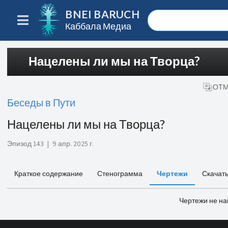
BNEI BARUCH
Каббала Медиа
Нацелены ли мы на Творца?
ОТМ
Беседы в Пути
Нацелены ли мы на Творца?
Эпизод 143
|
9 апр. 2025 г.
Краткое содержание
Стенограмма
Чертежи
Скачат
Чертежи не н