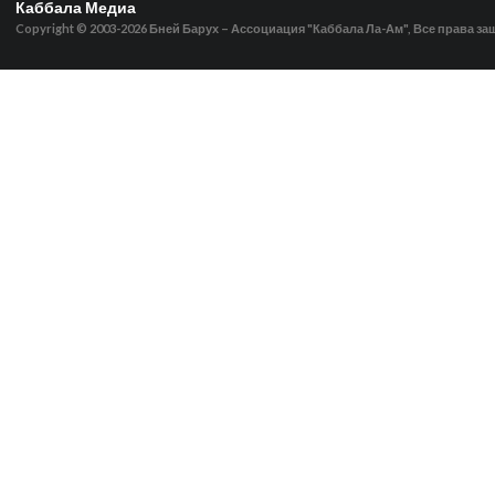
Каббала Медиа
Copyright © 2003-2026
Бней Барух – Ассоциация "Каббала Ла-Ам", Все права з