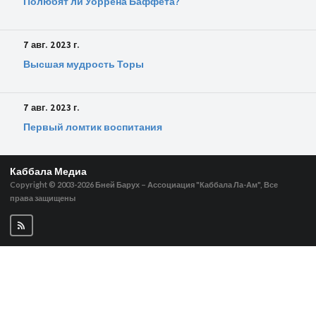
Полюбят ли Уоррена Баффета?
7 авг. 2023 г.
Высшая мудрость Торы
7 авг. 2023 г.
Первый ломтик воспитания
Каббала Медиа
Copyright © 2003-2026
Бней Барух – Ассоциация "Каббала Ла-Ам", Все
права защищены