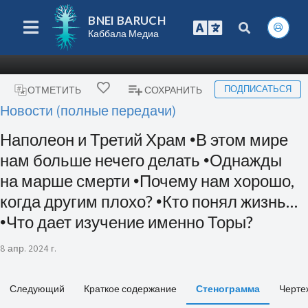
BNEI BARUCH
Каббала Медиа
ПОДПИСАТЬСЯ
ОТМЕТИТЬ
СОХРАНИТЬ
Новости (полные передачи)
Наполеон и Третий Храм 🞄В этом мире
нам больше нечего делать 🞄Однажды
на марше смерти 🞄Почему нам хорошо,
когда другим плохо? 🞄Кто понял жизнь…
🞄Что дает изучение именно Торы?
8 апр. 2024 г.
Следующий
Краткое содержание
Стенограмма
Черте