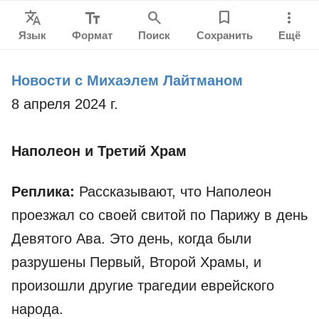
Translate
text_fields
search
bookmark
more_vert
Язык
Формат
Поиск
Сохранить
Ещё
Новости с Михаэлем Лайтманом
8 апреля 2024 г.
Наполеон и Третий Храм
Реплика:
Рассказывают, что Наполеон
проезжал со своей свитой по Парижу в день
Девятого Ава. Это день, когда были
разрушены Первый, Второй Храмы, и
произошли другие трагедии еврейского
народа.