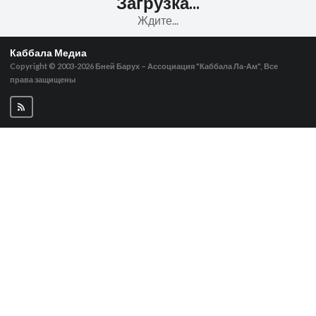
Загрузка...
Ждите...
Каббала Медиа
Copyright © 2003-2026
Бней Барух – Ассоциация "Каббала Ла-Ам", Все
права защищены