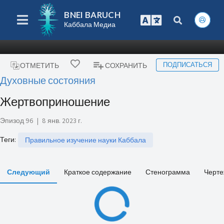
BNEI BARUCH
Каббала Медиа
ПОДПИСАТЬСЯ
ОТМЕТИТЬ
СОХРАНИТЬ
Духовные состояния
Жертвоприношение
Эпизод 96
|
8 янв. 2023 г.
Теги
:
Правильное изучение науки Каббала
Следующий
Краткое содержание
Стенограмма
Черте