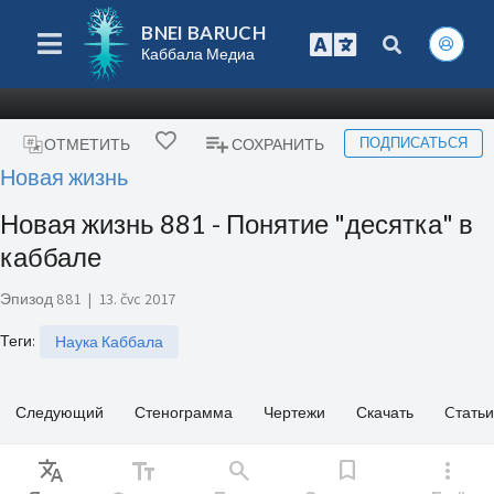
BNEI BARUCH
Каббала Медиа
ПОДПИСАТЬСЯ
ОТМЕТИТЬ
СОХРАНИТЬ
Новая жизнь
Новая жизнь 881 - Понятие "десятка" в
каббале
Эпизод 881
|
13. čvc 2017
Теги
:
Наука Каббала
Следующий
Стенограмма
Чертежи
Скачать
Cтатьи
Translate
text_fields
search
bookmark
more_vert