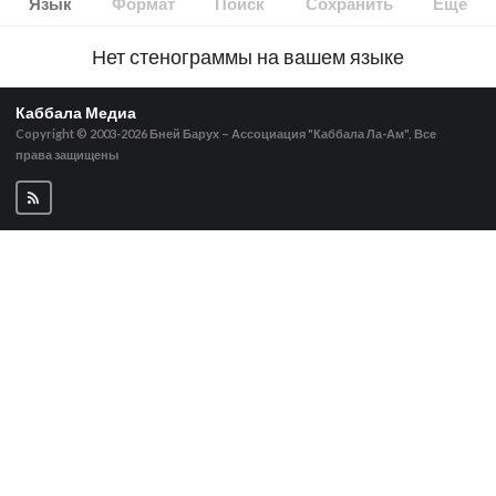
Язык
Формат
Поиск
Сохранить
Ещё
Нет стенограммы на вашем языке
Каббала Медиа
Copyright © 2003-2026
Бней Барух – Ассоциация "Каббала Ла-Ам", Все
права защищены