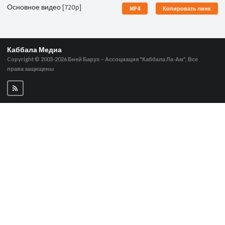
Основное видео [720p]
MP4
Копировать линк
Каббала Медиа
Copyright © 2003-2026
Бней Барух – Ассоциация "Каббала Ла-Ам", Все
права защищены