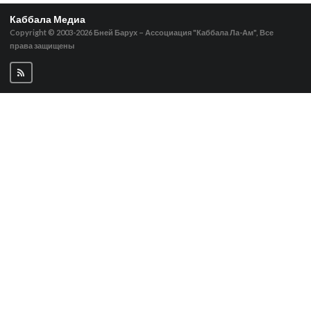
Каббала Медиа
Copyright © 2003-2026
Бней Барух – Ассоциация "Каббала Ла-Ам", Все
права защищены