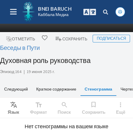
BNEI BARUCH
Каббала Медиа
ПОДПИСАТЬСЯ
ОТМЕТИТЬ
СОХРАНИТЬ
Беседы в Пути
Духовная роль руководства
Эпизод 164
|
19 июня 2025 г.
Следующий
Краткое содержание
Стенограмма
Черте
Translate
text_fields
search
bookmark
more_vert
Язык
Формат
Поиск
Сохранить
Ещё
Нет стенограммы на вашем языке