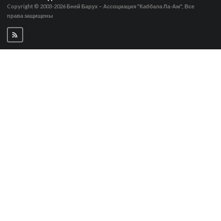
Copyright © 2003-2026
Бней Барух – Ассоциация "Каббала Ла-Ам", Все
права защищены