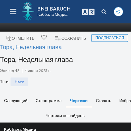
BNEI BARUCH
Каббала Медиа
ПОДПИСАТЬСЯ
ОТМЕТИТЬ
СОХРАНИТЬ
Тора, Недельная глава
Тора, Недельная глава
Эпизод 48
|
4 июня 2025 г.
Теги
:
Насо
Следующий
Стенограмма
Чертежи
Скачать
Избра
Чертежи не найдены
Каббала Медиа