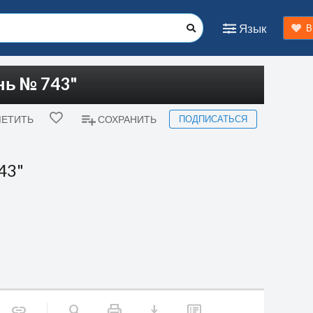
Язык
В
нь № 743"
ПОДПИСАТЬСЯ
ЕТИТЬ
СОХРАНИТЬ
43"
print
download
link
search