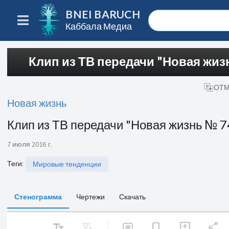
BNEI BARUCH
Каббала Медиа
Клип из ТВ передачи "Новая жиз
ОТМ
Новая жизнь
Клип из ТВ передачи "Новая жизнь № 7
7 июля 2016 г.
Теги
:
Мировые тенденции
Стенограмма
Чертежи
Скачать
text_fields
Translate
share
bookmark
add_comment