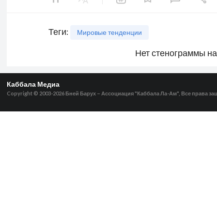
Теги
:
Мировые тенденции
Нет стенограммы н
Каббала Медиа
Copyright © 2003-2026
Бней Барух – Ассоциация "Каббала Ла-Ам", Все права з