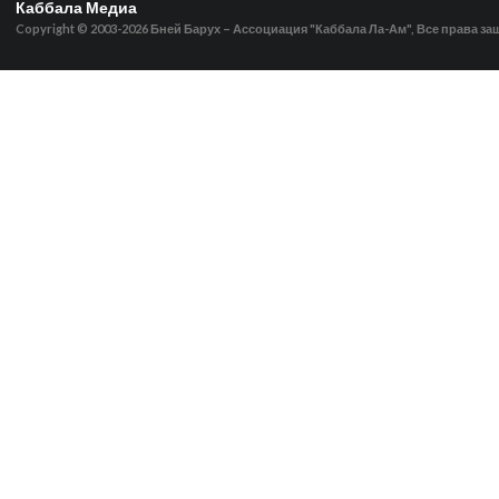
Каббала Медиа
Copyright © 2003-2026
Бней Барух – Ассоциация "Каббала Ла-Ам", Все права з