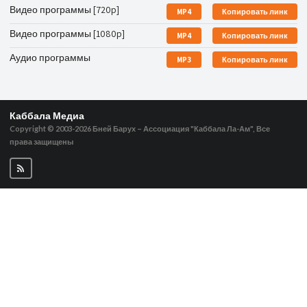
Видео программы [720p]
MP4
Копировать линк
Видео программы [1080p]
MP4
Копировать линк
Аудио программы
MP3
Копировать линк
Каббала Медиа
Copyright © 2003-2026
Бней Барух – Ассоциация "Каббала Ла-Ам", Все
права защищены