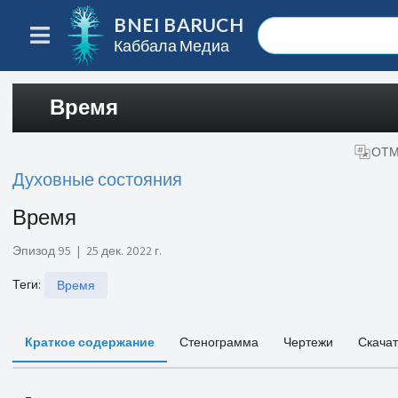
BNEI BARUCH
Каббала Медиа
Время
ОТМ
Духовные состояния
Время
Эпизод 95
|
25 дек. 2022 г.
Теги
:
Время
Краткое содержание
Стенограмма
Чертежи
Скачат