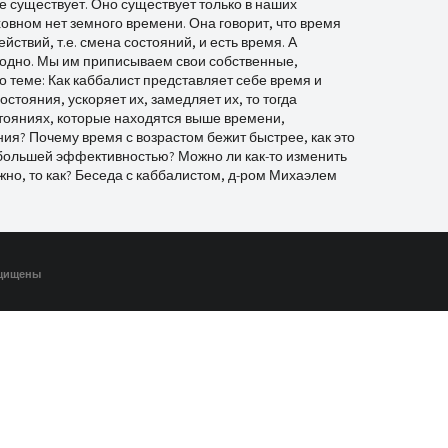
не существует. Оно существует только в наших
овном нет земного времени. Она говорит, что время
ствий, т.е. смена состояний, и есть время. А
годно. Мы им приписываем свои собственные,
 теме: Как каббалист представляет себе время и
стояния, ускоряет их, замедляет их, то тогда
стояниях, которые находятся выше времени,
ения? Почему время с возрастом бежит быстрее, как это
ибольшей эффективностью? Можно ли как-то изменить
но, то как? Беседа с каббалистом, д-ром Михаэлем
ащищены