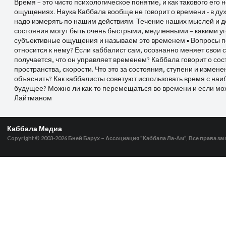
Время – это чисто психологическое понятие, и как такового его 
ощущениях. Наука Каббала вообще не говорит о времени - в дух
надо измерять по нашим действиям. Течение наших мыслей и дей
состояния могут быть очень быстрыми, медленными – какими у
субъективные ощущения и называем это временем ▪ Вопросы по
относится к нему? Если каббалист сам, осознанно меняет свои со
получается, что он управляет временем? Каббала говорит о со
пространства, скорости. Что это за состояния, ступени и измен
объяснить? Как каббалисты советуют использовать время с на
будущее? Можно ли как-то перемещаться во времени и если мож
Лайтманом
Каббала Медиа
Copyright © 2003-2026
Бней Барух – Ассоциация "Каббала Ла-Ам", Все права з