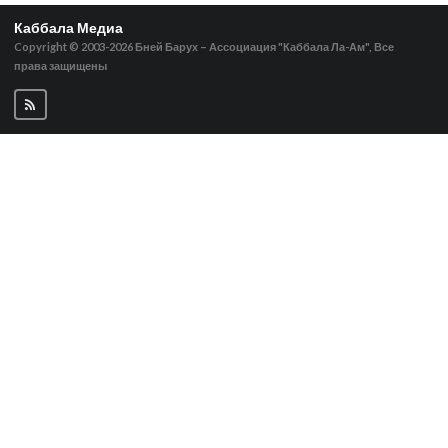
Каббала Медиа
Copyright © 2003-2026
Бней Барух – Ассоциация "Каббала Ла-Ам", Все
права защищены