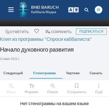
BNEI BARUCH
Каббала Медиа
ПОДПИСАТЬСЯ
ОТМЕТИТЬ
СОХРАНИТЬ
Клип из программы "Спроси каббалиста"
Начало духовного развития
11 мая 2011 г.
Следующий
Стенограмма
Чертежи
Скачать
Translate
text_fields
search
bookmark
more_vert
Язык
Формат
Поиск
Сохранить
Ещё
Нет стенограммы на вашем языке